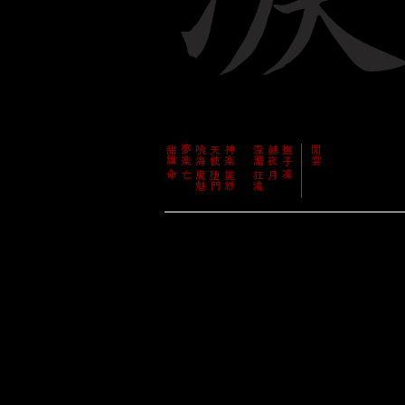
甜雛 命
夢楽 亡
喰海 魔魅
天使 堕門
神楽 麗紗
哀憐 糜爛
深淵 狂流
赫夜 月
撫子 凜
─────
闇雲