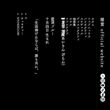
​SHOWROOM
​チェキチャ！
X
「生涯捧げたならば、罪も共に。」​​
十月四日 生まれ​
藍涙ブルー
▍哀憐 糜爛（あいりん びらん）
オ問合セ
ファンクラブ
ルウル
​映像集
ディスコグラフィ
スケヂュゥル
バイオグラフィ
トップニュウス
ホオム
闇雲 official website